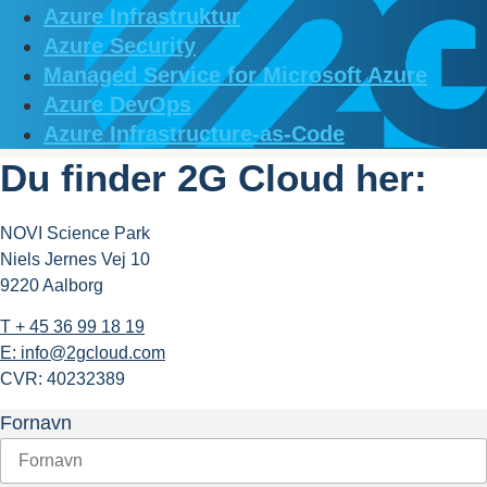
Azure Infrastruktur
Azure Security
Managed Service for Microsoft Azure
Azure DevOps
Azure Infrastructure-as-Code
Du finder 2G Cloud her:
NOVI Science Park
Niels Jernes Vej 10
9220 Aalborg
T + 45 36 99 18 19
E: info@2gcloud.com
CVR: 40232389
Fornavn