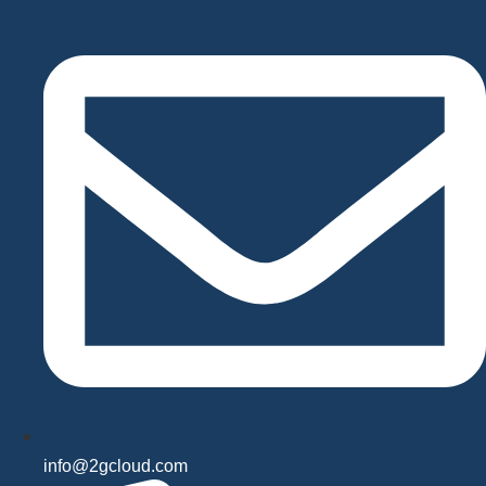
Videre
til
indhold
info@2gcloud.com