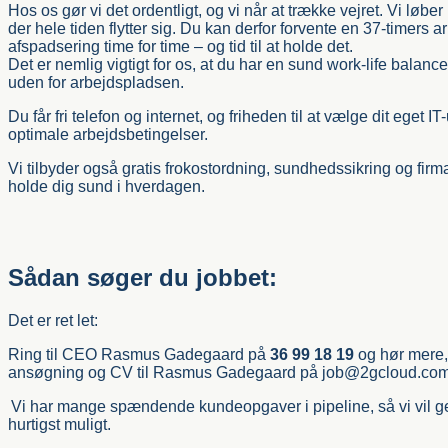
Hos os gør vi det ordentligt, og vi når at trække vejret. Vi løber
der hele tiden flytter sig. Du kan derfor forvente en 37-timers
afspadsering time for time – og tid til at holde det.
Det er nemlig vigtigt for os, at du har en sund work-life balanc
uden for arbejdspladsen.
Du får fri telefon og internet, og friheden til at vælge dit eget I
optimale arbejdsbetingelser.
Vi tilbyder også gratis frokostordning, sundhedssikring og firm
holde dig sund i hverdagen.
Sådan søger du jobbet
:
Det er ret let:
Ring til CEO Rasmus Gadegaard på
36 99 18 19
og hør mere,
ansøgning og CV til Rasmus Gadegaard på job@2gcloud.co
Vi har mange spændende kundeopgaver i pipeline, så vi vil g
hurtigst muligt.