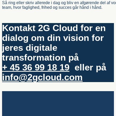
Så ring eller skriv allerede i dag og bliv en afgørende del af 
team, hvor faglighed, frihed og succes går hånd i hånd.
Kontakt 2G Cloud for en
dialog om din vision for
jeres digitale
transformation på
+ 45 36 99 18 19
eller på
info@2gcloud.com