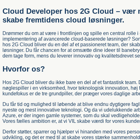
Cloud Developer hos 2G Cloud – vær m
skabe fremtidens cloud løsninger.
Drømmer du om at være i frontlinjen og spille en central rolle 
implementering af avancerede cloud-baserede løsninger? S
hos 2G Cloud bliver du en del af et passioneret team, der ska
løsninger. Du får chancen for at omsætte dine ideer til banebr
dem tage form, mens du leverer innovativ og kvalitetsdrevet ser
Hvorfor os?
Hos 2G Cloud bliver du ikke bare en del af et fantastisk team.
nøglespiller i en virksomhed, hvor teknologisk innovation, høj
kundefokus er de tre grundpiller, der præger vores daglige arb
Du får tid og mulighed til løbende at blive endnu dygtigere fagl
nyeste og mest innovative teknologi. Og da vi udelukkende ar
Azure, er der ingen gamle systemer, som du skal vedligeholde
Vores fælles ambition er, at vi VIL skabe værdi for vores kunder
Derfor støtter, sparrer og hjælper vi hinanden med vores perso
udvikling, og det er med til at skabe vores stærke sammenhold.