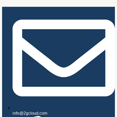
Videre
til
indhold
info@2gcloud.com