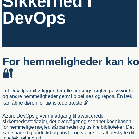
Sikkerhed i
DevOps
For hemmeligheder kan ko
🔐
I et DevOps‑miljø ligger der ofte adgangsnøgler, passwords
og andre hemmeligheder gemt i pipelines og repos. Én læk
kan åbne døren for uønskede gæster🔓
Azure DevOps giver nu adgang til avancerede
sikkerhedsværktøjer, der overvåger og scanner kodebasen
for hemmelige nøgler, sårbarheder og usikre biblioteker. Det
kan spare dig både tid og bøvl – og vigtigst af alt beskytte dit
intellektuelle guld.