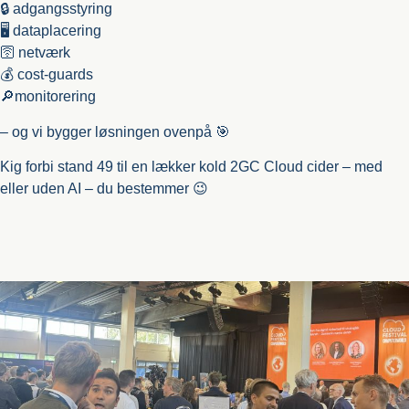
🔒 adgangsstyring
🖥️ dataplacering
🛜 netværk
💰 cost-guards
🔎monitorering
– og vi bygger løsningen ovenpå 🎯
Kig forbi stand 49 til en lækker kold 2GC Cloud cider – med
eller uden AI – du bestemmer 😉