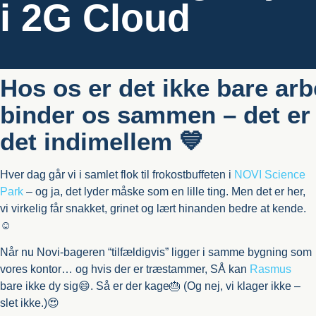
i 2G Cloud
Hos os er det ikke bare arb
binder os sammen – det er 
det indimellem 💙
Hver dag går vi i samlet flok til frokostbuffeten i
NOVI Science
Park
– og ja, det lyder måske som en lille ting. Men det er her,
vi virkelig får snakket, grinet og lært hinanden bedre at kende.
☺️
Når nu Novi-bageren “tilfældigvis” ligger i samme bygning som
vores kontor… og hvis der er træstammer, SÅ kan
Rasmus
bare ikke dy sig😄. Så er der kage🎂 (Og nej, vi klager ikke –
slet ikke.)😍