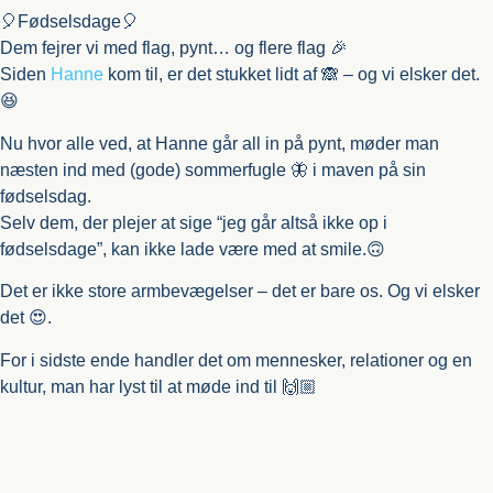
🎈Fødselsdage🎈
Dem fejrer vi med flag, pynt… og flere flag 🎉
Siden
Hanne
kom til, er det stukket lidt af 🙈 – og vi elsker det.
😆
Nu hvor alle ved, at Hanne går all in på pynt, møder man
næsten ind med (gode) sommerfugle 🦋 i maven på sin
fødselsdag.
Selv dem, der plejer at sige “jeg går altså ikke op i
fødselsdage”, kan ikke lade være med at smile.🙃
Det er ikke store armbevægelser – det er bare os. Og vi elsker
det 😍.
For i sidste ende handler det om mennesker, relationer og en
kultur, man har lyst til at møde ind til 🙌🏼