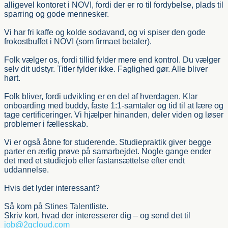
alligevel kontoret i NOVI, fordi der er ro til fordybelse, plads til
sparring og gode mennesker.
Vi har fri kaffe og kolde sodavand, og vi spiser den gode
frokostbuffet i NOVI (som firmaet betaler).
Folk vælger os, fordi tillid fylder mere end kontrol. Du vælger
selv dit udstyr. Titler fylder ikke. Faglighed gør. Alle bliver
hørt.
Folk bliver, fordi udvikling er en del af hverdagen. Klar
onboarding med buddy, faste 1:1-samtaler og tid til at lære og
tage certificeringer. Vi hjælper hinanden, deler viden og løser
problemer i fællesskab.
Vi er også åbne for studerende. Studiepraktik giver begge
parter en ærlig prøve på samarbejdet. Nogle gange ender
det med et studiejob eller fastansættelse efter endt
uddannelse.
Hvis det lyder interessant?
Så kom på Stines Talentliste.
Skriv kort, hvad der interesserer dig – og send det til
job@2gcloud.com