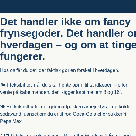
Det handler ikke om fancy
frynsegoder. Det handler 
hverdagen – og om at ting
fungerer.
Hos os får du det, der faktisk gør en forskel i hverdagen.
🌤️ Fleksibilitet, når du skal hente børn, til tandlægen – eller
vente på kabelmanden, der “kigger forbi mellem 8 og 16”.
🍽️ En frokostbuffet der gør madpakken arbejdsløs – og kolde
sodavand, uanset om du er til rød Coca-Cola eller sukkerfri
PepsiMax.
🧑‍💻 Udstyr, du selv vælger – Mac eller Windows? Én skærm