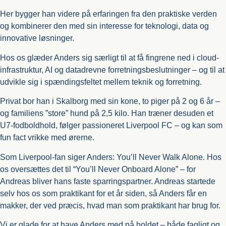
Her bygger han videre på erfaringen fra den praktiske verden
og kombinerer den med sin interesse for teknologi, data og
innovative løsninger.
Hos os glæder Anders sig særligt til at få fingrene ned i cloud-
infrastruktur, AI og datadrevne forretningsbeslutninger – og til at
udvikle sig i spændingsfeltet mellem teknik og forretning.
Privat bor han i Skalborg med sin kone, to piger på 2 og 6 år –
og familiens ”store” hund på 2,5 kilo. Han træner desuden et
U7-fodboldhold, følger passioneret Liverpool FC – og kan som
fun fact vrikke med ørerne.
Som Liverpool-fan siger Anders: You’ll Never Walk Alone. Hos
os oversættes det til “You’ll Never Onboard Alone” – for
Andreas bliver hans faste sparringspartner. Andreas startede
selv hos os som praktikant for et år siden, så Anders får en
makker, der ved præcis, hvad man som praktikant har brug for.
Vi er glade for at have Anders med på holdet – både fagligt og