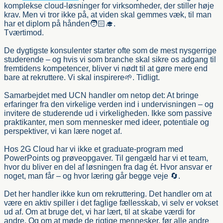
komplekse cloud-løsninger for virksomheder, der stiller høje
krav. Men vi tror ikke på, at viden skal gemmes væk, til man
har et diplom på hånden🧑🏻‍🎓.
Tværtimod.
De dygtigste konsulenter starter ofte som de mest nysgerrige
studerende – og hvis vi som branche skal sikre os adgang til
fremtidens kompetencer, bliver vi nødt til at gøre mere end
bare at rekruttere. Vi skal inspirere🌱. Tidligt.
Samarbejdet med UCN handler om netop det: At bringe
erfaringer fra den virkelige verden ind i undervisningen – og
invitere de studerende ud i virkeligheden. Ikke som passive
praktikanter, men som mennesker med ideer, potentiale og
perspektiver, vi kan lære noget af.
Hos 2G Cloud har vi ikke et graduate-program med
PowerPoints og prøveopgaver. Til gengæld har vi et team,
hvor du bliver en del af løsningen fra dag ét. Hvor ansvar er
noget, man får – og hvor læring går begge veje 🔄️.
Det her handler ikke kun om rekruttering. Det handler om at
være en aktiv spiller i det faglige fællesskab, vi selv er vokset
ud af. Om at bruge det, vi har lært, til at skabe værdi for
andre. Og om at møde de rigtige mennesker, før alle andre