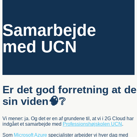
Samarbejde
med UCN
Er det god forretning at de
sin viden🧠❔
Vi mener: ja. Og det er en af grundene til, at vi i 2G Cloud har
indgået et samarbejde med
Professionshøjskolen UCN
.
Som
Microsoft Azure
specialister arbejder vi hver dag med