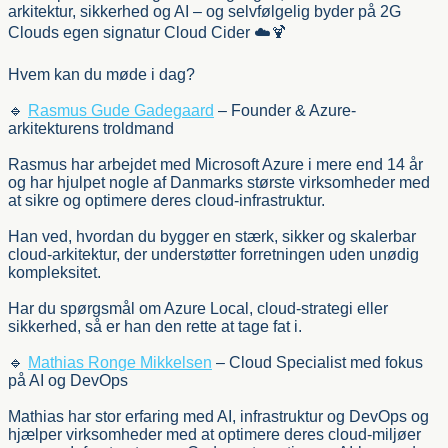
arkitektur, sikkerhed og AI – og selvfølgelig byder på 2G
Clouds egen signatur Cloud Cider ☁️🍹
Hvem kan du møde i dag?
🔹
Rasmus Gude Gadegaard
– Founder & Azure-
arkitekturens troldmand
Rasmus har arbejdet med Microsoft Azure i mere end 14 år
og har hjulpet nogle af Danmarks største virksomheder med
at sikre og optimere deres cloud-infrastruktur.
Han ved, hvordan du bygger en stærk, sikker og skalerbar
cloud-arkitektur, der understøtter forretningen uden unødig
kompleksitet.
Har du spørgsmål om Azure Local, cloud-strategi eller
sikkerhed, så er han den rette at tage fat i.
🔹
Mathias Ronge Mikkelsen
– Cloud Specialist med fokus
på AI og DevOps
Mathias har stor erfaring med AI, infrastruktur og DevOps og
hjælper virksomheder med at optimere deres cloud-miljøer