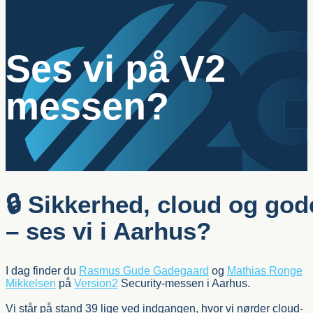
Ses vi på V2
messen?
🔒 Sikkerhed, cloud og go
– ses vi i Aarhus?
I dag finder du
Rasmus Gude Gadegaard
og
Mathias Ronge
Mikkelsen
på
Version2
Security-messen i Aarhus.
Vi står på stand 39 lige ved indgangen, hvor vi nørder cloud-