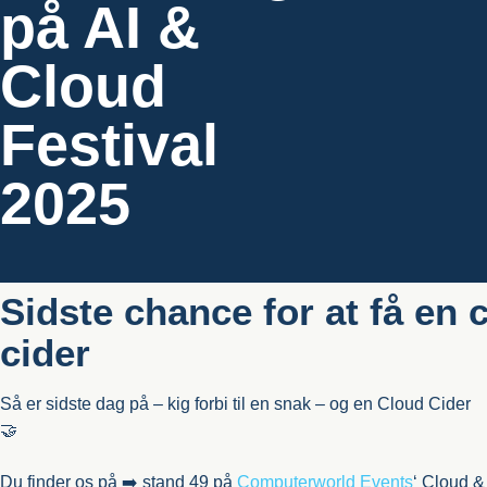
på AI &
Cloud
Festival
2025
Sidste chance for at få en 
cider
Så er sidste dag på – kig forbi til en snak – og en Cloud Cider
🤝
Du finder os på ➡️ stand 49 på
Computerworld Events
‘ Cloud &