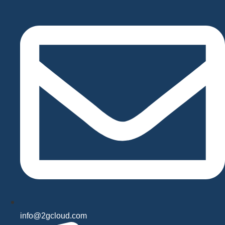
Videre
til
indhold
info@2gcloud.com