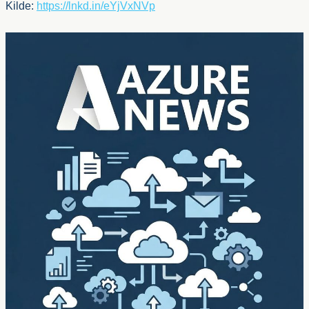
Kilde:
https://lnkd.in/eYjVxNVp