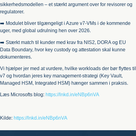
sikkerhedsmodellen – et stærkt argument over for revisorer og
regulatorer.
➡️ Modulet bliver tilgængeligt i Azure v7-VMs i de kommende
uger, med global udrulning hen over 2026.
➡️ Stærkt match til kunder med krav fra NIS2, DORA og EU
Data Boundary, hvor key custody og attestation skal kunne
dokumenteres.
Vi hjælper jer med at vurdere, hvilke workloads der bør flyttes til
v7 og hvordan jeres key management-strategi (Key Vault,
Managed HSM, Integrated HSM) hænger sammen i praksis.
Læs Microsofts blog:
https://lnkd.in/eNBp6nVA
Kilde:
https://lnkd.in/eNBp6nVA