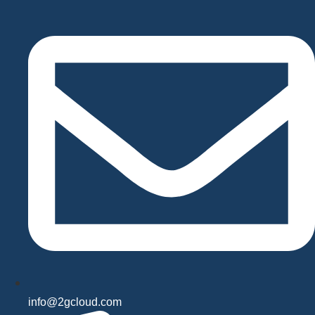
Videre
til
indhold
info@2gcloud.com